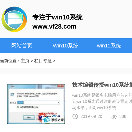
专注于win10系统
www.vf28.com
网站首页
Win10系统
win11系统
主页
栏目专题
当前位置：
>
>
技术编辑传授win10系
win10系统是很多电脑用户首
到win10系统通过注册表设置
鸟水平，面对win10系统.....
2019-09-20
838