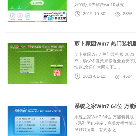
好的办法去解决win10系统.....
2019-10-30
8855
萝卜家园Win7 热门装机版 2
萝卜家园Win7 热门装机版 20
靠，确保恢复效果接近全新安装
快速,欢迎广大网友下.....
2021-01-12
4694
系统之家Win7 64位 万能装
系统之家Win7 64位 万能装机版 20
i7系列优化程序，完美发挥性能
AUTO病毒，有则杀之.....