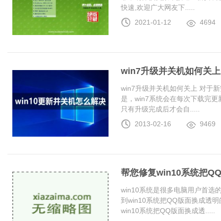
快速,欢迎广大网友下.....
2021-01-12
4694
win7升级并关机如何关上
win7升级并关机如何关上 对于
是，win7系统会在每次下载完更
只有升级完成后才会自.....
2013-02-16
9469
帮您修复win10系统把
win10系统是很多电脑用户首
到win10系统把QQ版面换成
win10系统把QQ版面换成透.....