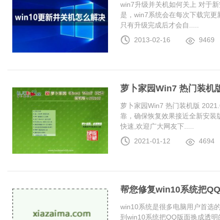
win7升级并关机如何关上 对于
是，win7系统会在每次下载完更
只有升级完成后才会自.....
2013-02-16
9469
萝卜家园Win7 热门装机版 2
萝卜家园Win7 热门装机版 20
靠，确保恢复效果接近全新安装
快速,欢迎广大网友下.....
2021-01-12
4694
帮您修复win10系统把
win10系统是很多电脑用户首
到win10系统把QQ版面换成