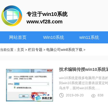
专注于win10系统
www.vf28.com
网站首页
Win10系统
win11系统
主页
栏目专题
电脑公司win8系统下载
当前位置：
>
>
>
技术编辑传授win10系
win10系统是很多电脑用户首
到win10系统通过注册表设置
鸟水平，面对win10系统.....
2019-09-20
838