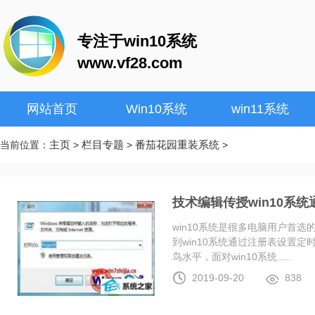
专注于win10系统
www.vf28.com
网站首页
Win10系统
win11系统
主页
栏目专题
番茄花园重装系统
当前位置：
>
>
>
技术编辑传授win10系
win10系统是很多电脑用户首
到win10系统通过注册表设置
鸟水平，面对win10系统.....
2019-09-20
838