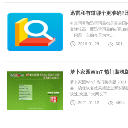
迅雷和有道哪个更准确?
有道词典和迅雷词霸都是目前国
文性较高，而迅雷词霸的ui更加
一问题，主编今天为大.....
2016-01-29
601
萝卜家园Win7 热门装机版 2
萝卜家园Win7 热门装机版 20
靠，确保恢复效果接近全新安装
快速,欢迎广大网友下.....
2021-01-12
4694