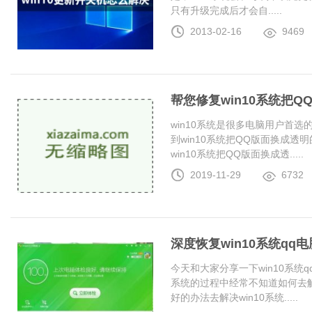
只有升级完成后才会自.....
2013-02-16
9469
帮您修复win10系统把
win10系统是很多电脑用户首
到win10系统把QQ版面换成
win10系统把QQ版面换成透.....
2019-11-29
6732
深度恢复win10系统q
今天和大家分享一下win10系统
系统的过程中经常不知道如何去解
好的办法去解决win10系统.....