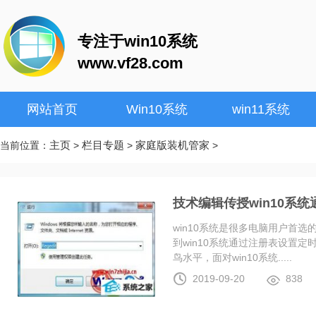
专注于win10系统
www.vf28.com
网站首页
Win10系统
win11系统
主页
栏目专题
家庭版装机管家
当前位置：
>
>
>
技术编辑传授win10系
win10系统是很多电脑用户首
到win10系统通过注册表设置
鸟水平，面对win10系统.....
2019-09-20
838