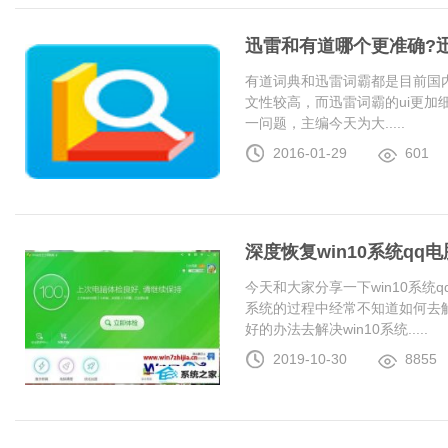
迅雷和有道哪个更准确?
有道词典和迅雷词霸都是目前国
文性较高，而迅雷词霸的ui更加
一问题，主编今天为大.....
2016-01-29
601
深度恢复win10系统q
今天和大家分享一下win10系统
系统的过程中经常不知道如何去解
好的办法去解决win10系统.....
2019-10-30
8855