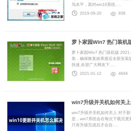
鸟水平，面对win10系统.....
2019-09-20
838
萝卜家园Win7 热门装机版 2
萝卜家园Win7 热门装机版 20
靠，确保恢复效果接近全新安装
快速,欢迎广大网友下.....
2021-01-12
4694
win7升级并关机如何关上
win7升级并关机如何关上 对于
是，win7系统会在每次下载完更
只有升级完成后才会自.....