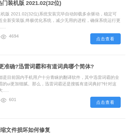
门装机版 2021.02(32位)
装机版 2021.02(32位)系统安装完毕自动卸载多余驱动，稳定可
近全新安装版,终极优化系统，减少无用的进程，确保系统运行更
..
4694
点击查看
更准确?迅雷词霸和有道词典哪个简体?
都是目前国内手机用户十分青睐的翻译软件，其中迅雷词霸的全
霸的ui更加细腻。那么，迅雷词霸还是搜狐有道词典好?针对这
...
601
点击查看
压缩文件损坏如何修复