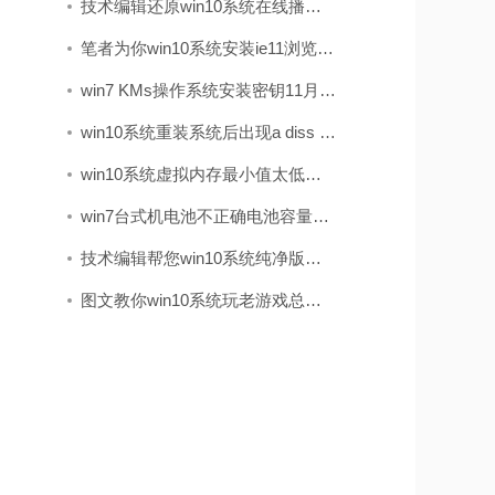
技术编辑还原win10系统在线播放视频有马赛克的问题
笔者为你win10系统安装ie11浏览器的步骤
win7 KMs操作系统安装密钥11月实时升级kms如何激活win7(图解)
win10系统重装系统后出现a diss read error occurred的处理教程
win10系统虚拟内存最小值太低的处理步骤
win7台式机电池不正确电池容量在哪儿看?电池健康状况的查看办法
技术编辑帮您win10系统纯净版打开log文件之后出现乱码的方法
图文教你win10系统玩老游戏总是会花屏的步骤