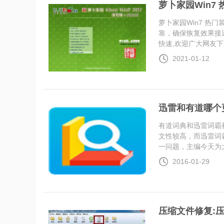
萝卜家园Win7 热
萝卜家园Win7 热门
靠，确保恢复效果接
快速,欢迎广大网友下...
2021-01-12
迅雷和有道哪个
有道词典和迅雷词霸
文性较高，而迅雷词
一问题，主编今天为大..
2016-01-29
压缩文件修复: