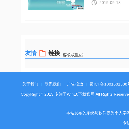
2019-09-18
友情
链接
要求权重≥2
关于我们
|
联系我们
|
广告投放
|
蜀ICP备1881681588
CopyRight
?
2019
专注于Win10下载官网
All Rights Reserve
本站发布的系统与软件仅为个人学
专