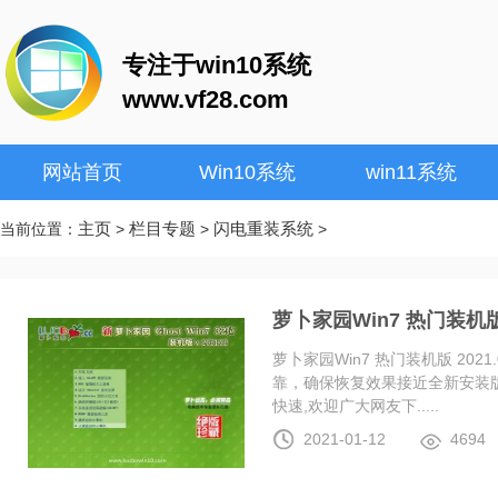
专注于win10系统
www.vf28.com
网站首页
Win10系统
win11系统
主页
栏目专题
闪电重装系统
当前位置：
>
>
>
萝卜家园Win7 热门装机版 2
萝卜家园Win7 热门装机版 20
靠，确保恢复效果接近全新安装
快速,欢迎广大网友下.....
2021-01-12
4694