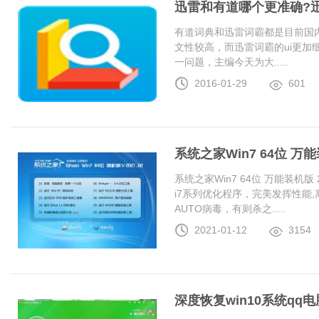
迅雷和有道哪个更准确?
有道词典和迅雷词霸都是目前国
文性较高，而迅雷词霸的ui更加
一问题，主编今天为大.....
2016-01-29
601
系统之家Win7 64位 万能装
系统之家Win7 64位 万能装机版 20
i7系列优化程序，完美发挥性能
AUTO病毒，有则杀之.....
2021-01-12
3154
深度恢复win10系统q