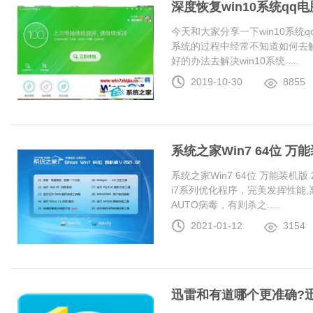
深度恢复win10系统q
今天和大家分享一下win10系统
系统的过程中经常不知道如何去解
好的办法去解决win10系统.....
2019-10-30
8855
系统之家Win7 64位 万能装
系统之家Win7 64位 万能装机版 20
i7系列优化程序，完美发挥性能
AUTO病毒，有则杀之.....
2021-01-12
3154
迅雷和有道哪个更准确?