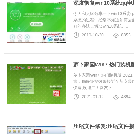
深度恢复win10系统q
今天和大家分享一下win10系统
系统的过程中经常不知道如何去解
好的办法去解决win10系统.....
2019-10-30
8855
萝卜家园Win7 热门装机版 2
萝卜家园Win7 热门装机版 20
靠，确保恢复效果接近全新安装
快速,欢迎广大网友下.....
2021-01-12
4694
压缩文件修复:压缩文件