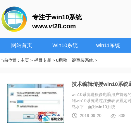
专注于win10系统
www.vf28.com
网站首页
Win10系统
win11系统
主页
栏目专题
u启动一键重装系统
当前位置：
>
>
>
技术编辑传授win10系
win10系统是很多电脑用户首
到win10系统通过注册表设置
鸟水平，面对win10系统.....
2019-09-20
838