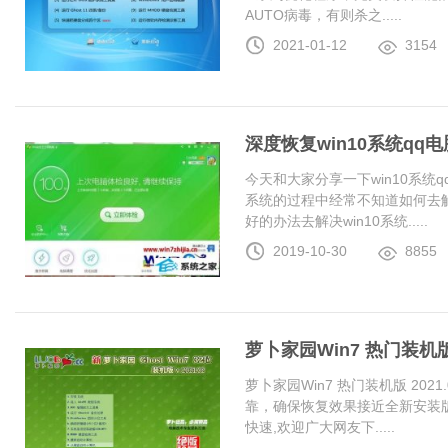
AUTO病毒，有则杀之.....
2021-01-12
3154
深度恢复win10系统q
今天和大家分享一下win10系统
系统的过程中经常不知道如何去解
好的办法去解决win10系统.....
2019-10-30
8855
萝卜家园Win7 热门装机版 2
萝卜家园Win7 热门装机版 20
靠，确保恢复效果接近全新安装
快速,欢迎广大网友下.....