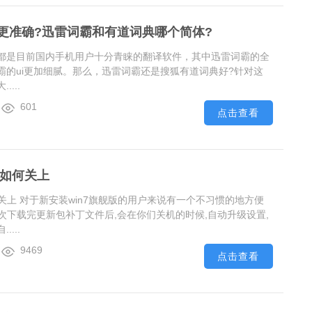
更准确?迅雷词霸和有道词典哪个简体?
都是目前国内手机用户十分青睐的翻译软件，其中迅雷词霸的全
霸的ui更加细腻。那么，迅雷词霸还是搜狐有道词典好?针对这
...
601
点击查看
机如何关上
何关上 对于新安装win7旗舰版的用户来说有一个不习惯的地方便
每次下载完更新包补丁文件后,会在你们关机的时候,自动升级设置,
...
9469
点击查看