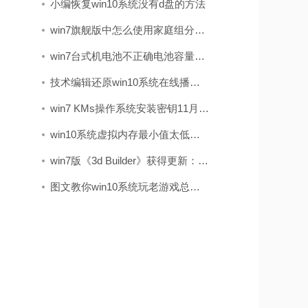
小编恢复win10系统没有d盘的方法
win7旗舰版中怎么使用家庭组分享文件（不建议使用）
win7台式机电池不正确电池容量在哪儿看?电池健康状况的查看办法
技术编辑还原win10系统在线播放视频有马赛克的问题
win7 KMs操作系统安装密钥11月实时升级kms如何激活win7(图解)
win10系统虚拟内存最小值太低的处理步骤
win7版《3d Builder》获得更新：加入了导入网络摄像头图像的办法
图文教你win10系统玩老游戏总是会花屏的步骤