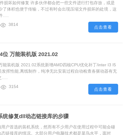
文件损坏如何修复 许多伙伴都会把一些文件进行打包存放，或是
少了体积也便于传输，不过有时会出现压缩文件损坏的处境，这
...
3814
点击查看
4位 万能装机版 2021.02
万能装机版 2021.02系统新增AMD四核CPU优化补丁/inter I3 I5
完美发挥性能,离线制作，纯净无比安装过程自动检查各驱动器有无
...
3154
点击查看
0系统修复dll动态链接库的步骤
多电脑用户首选的装机系统，然而有不少用户在使用过程中可能会碰
dll动态链接库的情况。大部分用户电脑技术都是菜鸟水平，面对