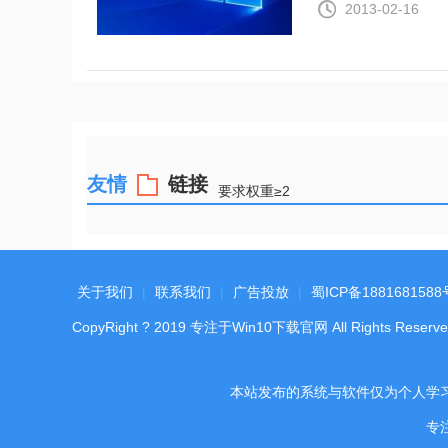
2013-02-16
友情
链接
要求权重≥2
关于我们
|
联系我们
|
广告投放
|
蜀ICP备1881681588
CopyRight
?
2019
专注于Win10下载官网
All Rights Reserve
本站发布的系统与软件仅为个人学
专