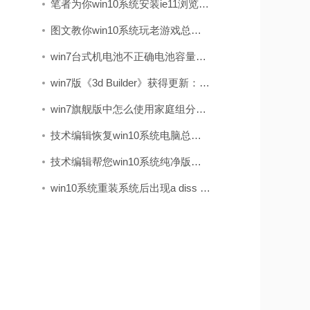
笔者为你win10系统安装ie11浏览器的步骤
图文教你win10系统玩老游戏总是会花屏的步骤
win7台式机电池不正确电池容量在哪儿看?电池健康状况的查看办法
win7版《3d Builder》获得更新：加入了导入网络摄像头图像的办法
win7旗舰版中怎么使用家庭组分享文件（不建议使用）
技术编辑恢复win10系统电脑总是关不了机的解决办法
技术编辑帮您win10系统纯净版打开log文件之后出现乱码的方法
win10系统重装系统后出现a diss read error occurred的处理教程