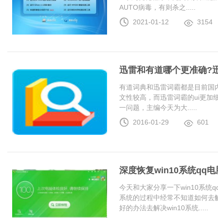
AUTO病毒，有则杀之.....
2021-01-12
3154
迅雷和有道哪个更准确?
有道词典和迅雷词霸都是目前国
文性较高，而迅雷词霸的ui更加
一问题，主编今天为大.....
2016-01-29
601
深度恢复win10系统q
今天和大家分享一下win10系统
系统的过程中经常不知道如何去解
好的办法去解决win10系统.....