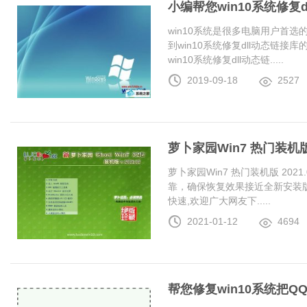
小编帮您win10系统修复
win10系统是很多电脑用户首
到win10系统修复dll动态链
win10系统修复dll动态链.....
2019-09-18
2527
萝卜家园Win7 热门装机版 2
萝卜家园Win7 热门装机版 20
靠，确保恢复效果接近全新安装
快速,欢迎广大网友下.....
2021-01-12
4694
帮您修复win10系统把