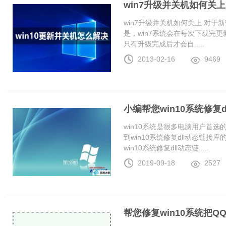
win7升级并关机如何关上
win7升级并关机如何关上 对于
是，win7系统会在每次下载完更
只有升级完成后才会自.....
2013-02-16
9469
小编帮您win10系统修复
win10系统是很多电脑用户首
到win10系统修复dll动态链
win10系统修复dll动态链.....
2019-09-18
2527
帮您修复win10系统把