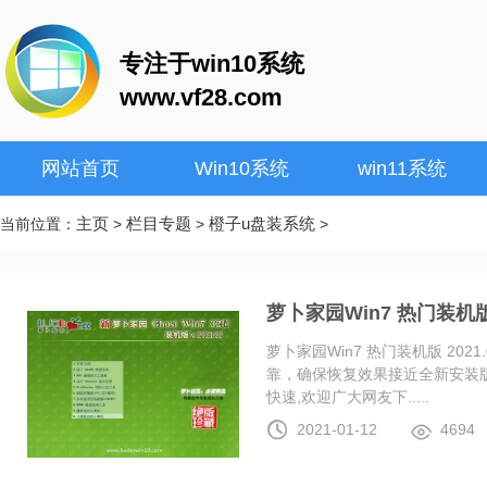
专注于win10系统
www.vf28.com
网站首页
Win10系统
win11系统
主页
栏目专题
橙子u盘装系统
当前位置：
>
>
>
萝卜家园Win7 热门装机版 2
萝卜家园Win7 热门装机版 20
靠，确保恢复效果接近全新安装
快速,欢迎广大网友下.....
2021-01-12
4694