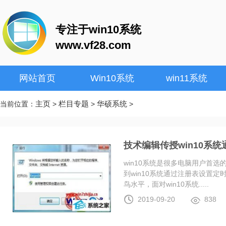
专注于win10系统
www.vf28.com
网站首页
Win10系统
win11系统
主页
栏目专题
华硕系统
当前位置：
>
>
>
技术编辑传授win10系
win10系统是很多电脑用户首
到win10系统通过注册表设置
鸟水平，面对win10系统.....
2019-09-20
838