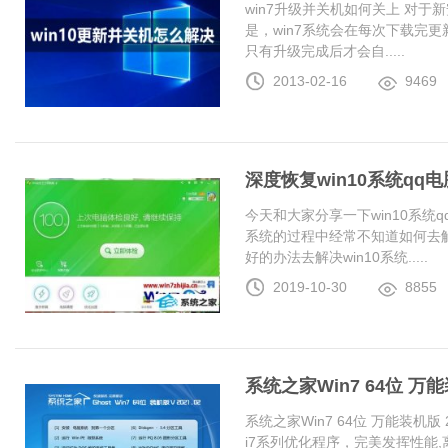
win7升级并关机如何关上 对于
是，win7系统会在每次下载完更
只有升级完成后才会自.....
2013-02-16
9469
深度恢复win10系统q
今天和大家分享一下win10系统
系统的过程中经常不知道如何去解
好的办法去解决win10系统.....
2019-10-30
8855
系统之家Win7 64位 万能装
系统之家Win7 64位 万能装机版 20
i7系列优化程序，完美发挥性能