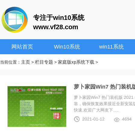
专注于win10系统
www.vf28.com
网站首页
Win10系统
win11系统
主页
栏目专题
家庭版xp系统下载
当前位置：
>
>
>
萝卜家园Win7 热门装机版 2
萝卜家园Win7 热门装机版 20
靠，确保恢复效果接近全新安装
快速,欢迎广大网友下.....
2021-01-12
4694