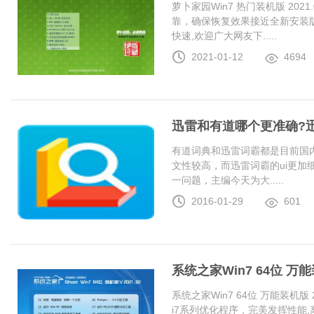
萝卜家园Win7 热门装机版 20
靠，确保恢复效果接近全新安装
快速,欢迎广大网友下.....
2021-01-12
4694
迅雷和有道哪个更准确?
有道词典和迅雷词霸都是目前国
文性较高，而迅雷词霸的ui更加
一问题，主编今天为大.....
2016-01-29
601
系统之家Win7 64位 万能装
系统之家Win7 64位 万能装机版 20
i7系列优化程序，完美发挥性能