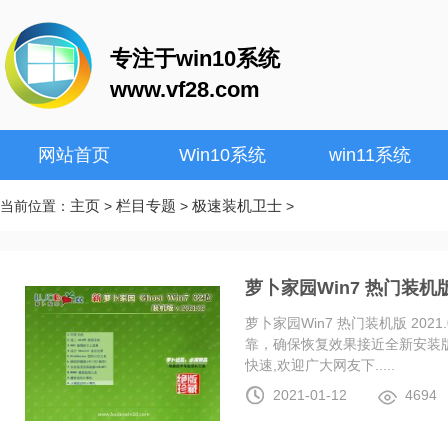
专注于win10系统
www.vf28.com
网站首页
Win10系统
win11系统
主页
栏目专题
极速装机卫士
当前位置：
>
>
>
萝卜家园Win7 热门装机版 2
萝卜家园Win7 热门装机版 20
靠，确保恢复效果接近全新安装
快速,欢迎广大网友下.....
2021-01-12
4694