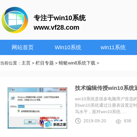
专注于win10系统
www.vf28.com
网站首页
Win10系统
win11系统
主页
栏目专题
蜻蜓win8系统下载
当前位置：
>
>
>
技术编辑传授win10系
win10系统是很多电脑用户首
到win10系统通过注册表设置
鸟水平，面对win10系统.....
2019-09-20
838