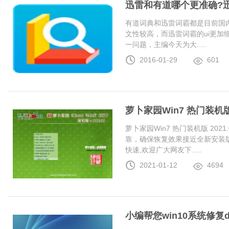
迅雷和有道哪个更准确?
有道词典和迅雷词霸都是目前国
文性较高，而迅雷词霸的ui更加
一问题，主编今天为大.....
2016-01-29
601
萝卜家园Win7 热门装机版 2
萝卜家园Win7 热门装机版 20
靠，确保恢复效果接近全新安装
快速,欢迎广大网友下.....
2021-01-12
4694
小编帮您win10系统修复