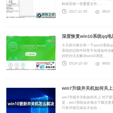
样就导致一些重要文件.....
2017-11-30
3814
深度恢复win10系统q
今天和大家分享一下win10系统
系统的过程中经常不知道如何去解
好的办法去解决win10系统.....
2019-10-30
8855
win7升级并关机如何关上
win7升级并关机如何关上 对于
是，win7系统会在每次下载完更
只有升级完成后才会自.....