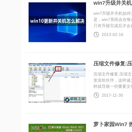
win7升级并关
win7升级并关机如
是，win7系统会在
只有升级完成后才会自..
2013-02-16
压缩文件修复:
压缩文件修复:压缩
发送给伙伴，这样减
样就导致一些重要文件..
2017-11-30
萝卜家园Win7 热