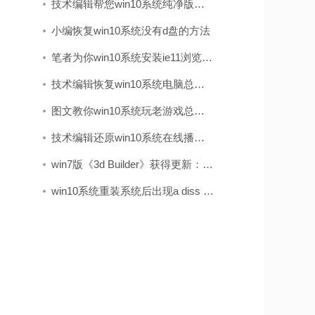
技术编辑帮您win10系统纯净版打开log文件之后出现乱码的方法
小编恢复win10系统没有d盘的方法
笔者为你win10系统安装ie11浏览器的步骤
技术编辑恢复win10系统电脑总是关不了机的解决办法
图文教你win10系统玩老游戏总是会花屏的步骤
技术编辑还原win10系统在线播放视频有马赛克的问题
win7版《3d Builder》获得更新：加入了导入网络摄像头图像的办法
win10系统重装系统后出现a diss read error occurred的处理教程