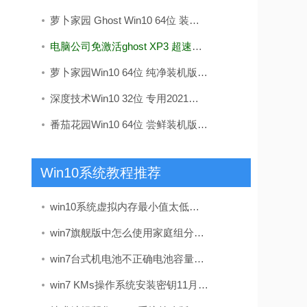
萝卜家园 Ghost Win10 64位 装机版 v2019.08
电脑公司免激活ghost XP3 超速精品版v2022
萝卜家园Win10 64位 纯净装机版 v2020.05
深度技术Win10 32位 专用2021五一装机版
番茄花园Win10 64位 尝鲜装机版 2019.11
Win10系统教程推荐
win10系统虚拟内存最小值太低的处理步骤
win7旗舰版中怎么使用家庭组分享文件（不建议使用）
win7台式机电池不正确电池容量在哪儿看?电池健康状况的查看办法
win7 KMs操作系统安装密钥11月实时升级kms如何激活win7(图解)