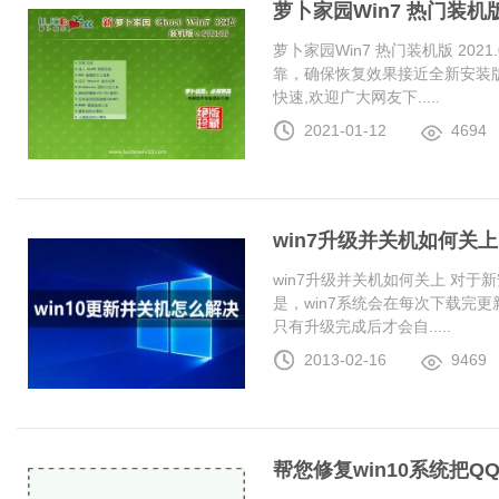
萝卜家园Win7 热门装机版 2
萝卜家园Win7 热门装机版 20
靠，确保恢复效果接近全新安装
快速,欢迎广大网友下.....
2021-01-12
4694
win7升级并关机如何关上
win7升级并关机如何关上 对于
是，win7系统会在每次下载完更
只有升级完成后才会自.....
2013-02-16
9469
帮您修复win10系统把