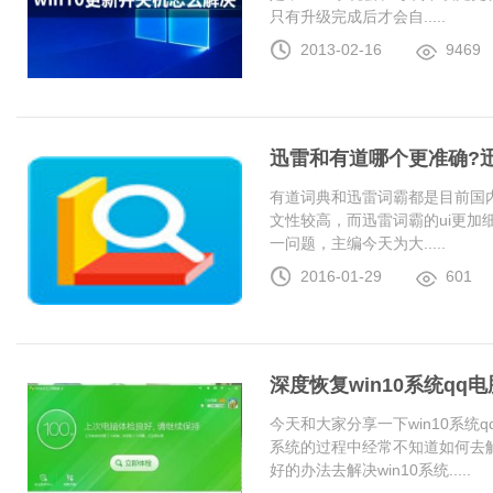
只有升级完成后才会自.....
2013-02-16
9469
迅雷和有道哪个更准确?
有道词典和迅雷词霸都是目前国
文性较高，而迅雷词霸的ui更加
一问题，主编今天为大.....
2016-01-29
601
深度恢复win10系统q
今天和大家分享一下win10系统
系统的过程中经常不知道如何去解
好的办法去解决win10系统.....