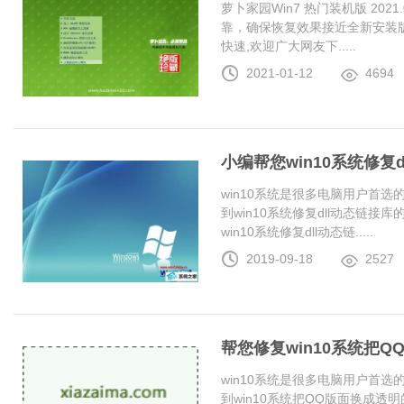
萝卜家园Win7 热门装机版 20
靠，确保恢复效果接近全新安装
快速,欢迎广大网友下.....
2021-01-12
4694
小编帮您win10系统修复
win10系统是很多电脑用户首
到win10系统修复dll动态链
win10系统修复dll动态链.....
2019-09-18
2527
帮您修复win10系统把
win10系统是很多电脑用户首
到win10系统把QQ版面换成