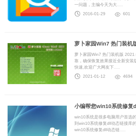
一问题，主编今天为大.....
2016-01-29
601
萝卜家园Win7 热门装机版 2
萝卜家园Win7 热门装机版 20
靠，确保恢复效果接近全新安装
快速,欢迎广大网友下.....
2021-01-12
4694
小编帮您win10系统修复
win10系统是很多电脑用户首
到win10系统修复dll动态链
win10系统修复dll动态链.....