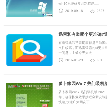
win10系统修复dll动态链.....
2019-09-18
2527
迅雷和有道哪个更准确?
有道词典和迅雷词霸都是目前国
文性较高，而迅雷词霸的ui更加
一问题，主编今天为大.....
2016-01-29
601
萝卜家园Win7 热门装机版 2
萝卜家园Win7 热门装机版 20
靠，确保恢复效果接近全新安装
快速,欢迎广大网友下.....