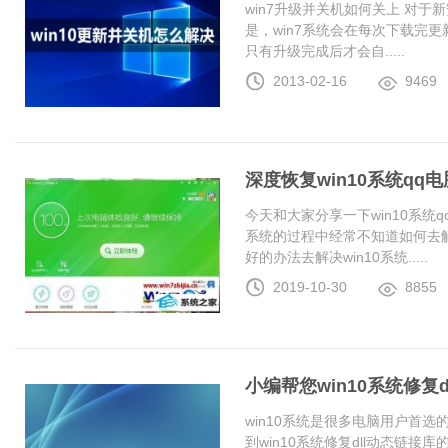
win7升级并关机如何关上 对于
是，win7系统会在每次下载完更
只有升级完成后才会自.....
2013-02-16
9469
深度恢复win10系统q
今天和大家分享一下win10系统
系统的过程中经常不知道如何去解
好的办法去解决win10系统.....
2019-10-30
8855
小编帮您win10系统修复
win10系统是很多电脑用户首
到win10系统修复dll动态链