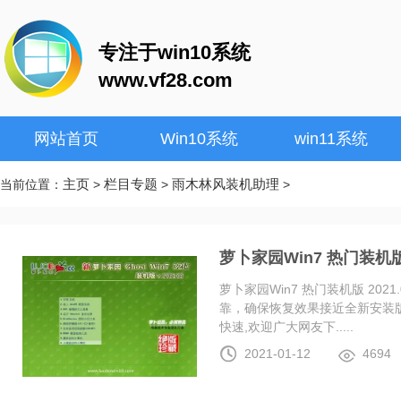
专注于win10系统
www.vf28.com
网站首页
Win10系统
win11系统
主页
栏目专题
雨木林风装机助理
当前位置：
>
>
>
萝卜家园Win7 热门装机版 2
萝卜家园Win7 热门装机版 20
靠，确保恢复效果接近全新安装
快速,欢迎广大网友下.....
2021-01-12
4694