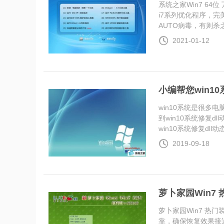
系统之家Win7 64位 
i7系列优化程序，
AUTO病毒，有则杀之..
2021-01-12
小编帮您win1
win10系统是很
到win10系统修复
win10系统修复dll动态链
2019-09-18
萝卜家园Win7 热
萝卜家园Win7 热门
靠，确保恢复效果接