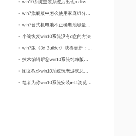
win10系统重装系统后出现a diss read error occurred的处理教程
win7旗舰版中怎么使用家庭组分享文件（不建议使用）
win7台式机电池不正确电池容量在哪儿看?电池健康状况的查看办法
小编恢复win10系统没有d盘的方法
win7版《3d Builder》获得更新：加入了导入网络摄像头图像的办法
技术编辑帮您win10系统纯净版打开log文件之后出现乱码的方法
图文教你win10系统玩老游戏总是会花屏的步骤
笔者为你win10系统安装ie11浏览器的步骤